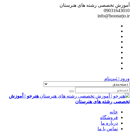
آموزش تخصصی رشته های هنرستان
09031643010
info@hoonarjo.ir
ورود | ثبت‌نام
هنرجو | آموزش
تخصصی رشته های هنرستان
خانه
فروشگاه
درباره ما
تماس با ما