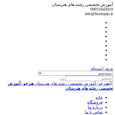
آموزش تخصصی رشته های هنرستان
09031643010
info@hoonarjo.ir
ورود | ثبت‌نام
هنرجو | آموزش
تخصصی رشته های هنرستان
خانه
فروشگاه
درباره ما
تماس با ما