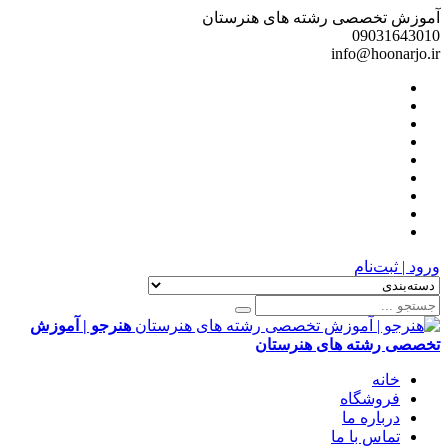
آموزش تخصصی رشته های هنرستان
09031643010
info@hoonarjo.ir
ورود | ثبت‌نام
هنرجو | آموزش
تخصصی رشته های هنرستان
خانه
فروشگاه
درباره ما
تماس با ما