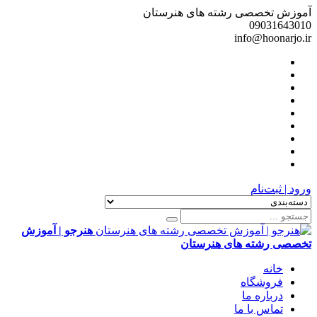
آموزش تخصصی رشته های هنرستان
09031643010
info@hoonarjo.ir
ورود | ثبت‌نام
هنرجو | آموزش
تخصصی رشته های هنرستان
خانه
فروشگاه
درباره ما
تماس با ما