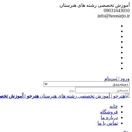
آموزش تخصصی رشته های هنرستان
09031643010
info@hoonarjo.ir
ورود | ثبت‌نام
هنرجو | آموزش تخص
خانه
فروشگاه
درباره ما
تماس با ما