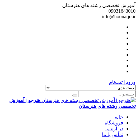
آموزش تخصصی رشته های هنرستان
09031643010
info@hoonarjo.ir
ورود | ثبت‌نام
هنرجو | آموزش
تخصصی رشته های هنرستان
خانه
فروشگاه
درباره ما
تماس با ما