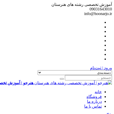
آموزش تخصصی رشته های هنرستان
09031643010
info@hoonarjo.ir
ورود | ثبت‌نام
هنرجو | آموزش تخص
خانه
فروشگاه
درباره ما
تماس با ما