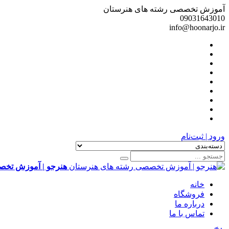
آموزش تخصصی رشته های هنرستان
09031643010
info@hoonarjo.ir
ورود | ثبت‌نام
هنرجو | آموزش تخص
خانه
فروشگاه
درباره ما
تماس با ما