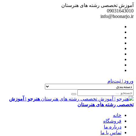
آموزش تخصصی رشته های هنرستان
09031643010
info@hoonarjo.ir
ورود | ثبت‌نام
هنرجو | آموزش
تخصصی رشته های هنرستان
خانه
فروشگاه
درباره ما
تماس با ما