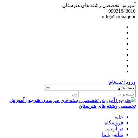
آموزش تخصصی رشته های هنرستان
09031643010
info@hoonarjo.ir
ورود | ثبت‌نام
هنرجو | آموزش
تخصصی رشته های هنرستان
خانه
فروشگاه
درباره ما
تماس با ما