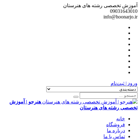
آموزش تخصصی رشته های هنرستان
09031643010
info@hoonarjo.ir
ورود | ثبت‌نام
هنرجو | آموزش
تخصصی رشته های هنرستان
خانه
فروشگاه
درباره ما
تماس با ما