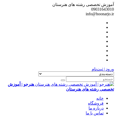
آموزش تخصصی رشته های هنرستان
09031643010
info@hoonarjo.ir
ورود | ثبت‌نام
هنرجو | آموزش
تخصصی رشته های هنرستان
خانه
فروشگاه
درباره ما
تماس با ما