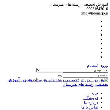
آموزش تخصصی رشته های هنرستان
09031643010
info@hoonarjo.ir
ورود | ثبت‌نام
هنرجو | آموزش
تخصصی رشته های هنرستان
خانه
فروشگاه
درباره ما
تماس با ما