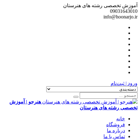
آموزش تخصصی رشته های هنرستان
09031643010
info@hoonarjo.ir
ورود | ثبت‌نام
هنرجو | آموزش
تخصصی رشته های هنرستان
خانه
فروشگاه
درباره ما
تماس با ما