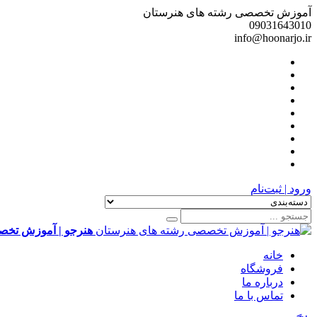
آموزش تخصصی رشته های هنرستان
09031643010
info@hoonarjo.ir
ورود | ثبت‌نام
هنرجو | آموزش تخص
خانه
فروشگاه
درباره ما
تماس با ما