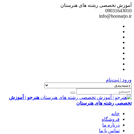
آموزش تخصصی رشته های هنرستان
09031643010
info@hoonarjo.ir
ورود | ثبت‌نام
هنرجو | آموزش
تخصصی رشته های هنرستان
خانه
فروشگاه
درباره ما
تماس با ما