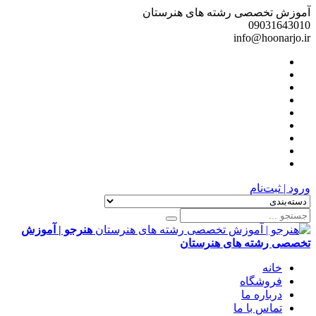
آموزش تخصصی رشته های هنرستان
09031643010
info@hoonarjo.ir
ورود | ثبت‌نام
هنرجو | آموزش
تخصصی رشته های هنرستان
خانه
فروشگاه
درباره ما
تماس با ما