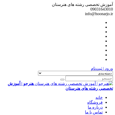
آموزش تخصصی رشته های هنرستان
09031643010
info@hoonarjo.ir
ورود | ثبت‌نام
هنرجو | آموزش
تخصصی رشته های هنرستان
خانه
فروشگاه
درباره ما
تماس با ما