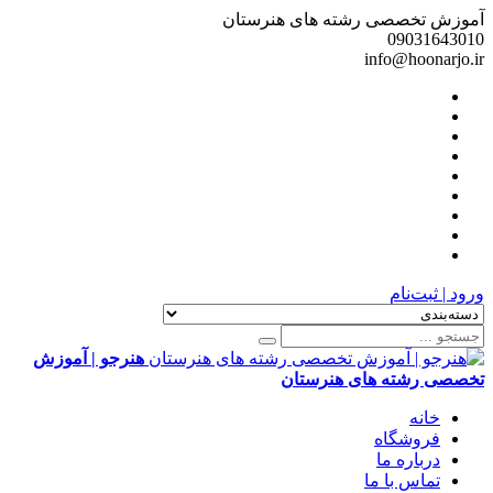
آموزش تخصصی رشته های هنرستان
09031643010
info@hoonarjo.ir
ورود | ثبت‌نام
هنرجو | آموزش
تخصصی رشته های هنرستان
خانه
فروشگاه
درباره ما
تماس با ما