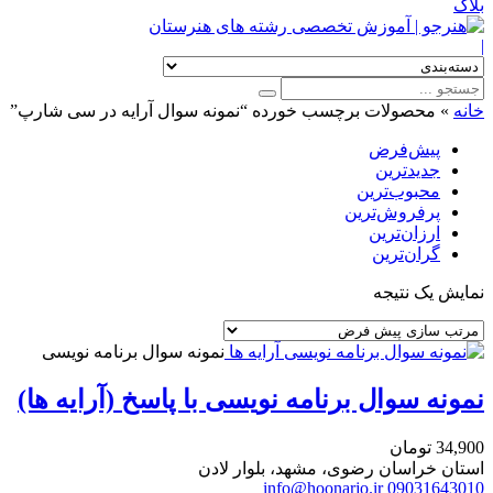
بلاگ
|
خانه
»
محصولات برچسب خورده “نمونه سوال آرایه در سی شارپ”
پیش‌فرض
جدیدترین
محبوب‌ترین
پرفروش‌ترین
ارزان‌ترین
گران‌ترین
نمایش یک نتیجه
نمونه سوال برنامه نویسی
نمونه سوال برنامه نویسی با پاسخ (آرایه ها)
34,900
تومان
استان خراسان رضوی، مشهد، بلوار لادن
info@hoonarjo.ir
09031643010