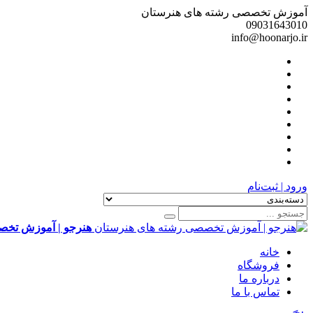
آموزش تخصصی رشته های هنرستان
09031643010
info@hoonarjo.ir
ورود | ثبت‌نام
هنرجو | آموزش تخص
خانه
فروشگاه
درباره ما
تماس با ما