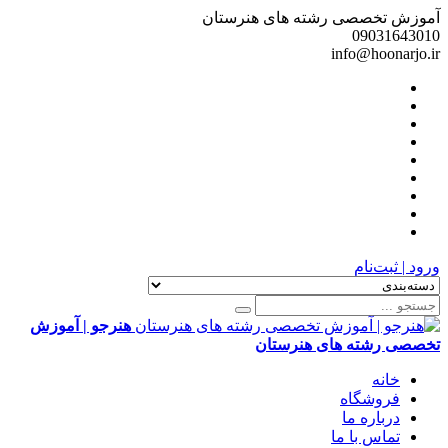
آموزش تخصصی رشته های هنرستان
09031643010
info@hoonarjo.ir
ورود | ثبت‌نام
هنرجو | آموزش
تخصصی رشته های هنرستان
خانه
فروشگاه
درباره ما
تماس با ما