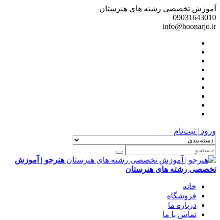
آموزش تخصصی رشته های هنرستان
09031643010
info@hoonarjo.ir
ورود | ثبت‌نام
هنرجو | آموزش
تخصصی رشته های هنرستان
خانه
فروشگاه
درباره ما
تماس با ما