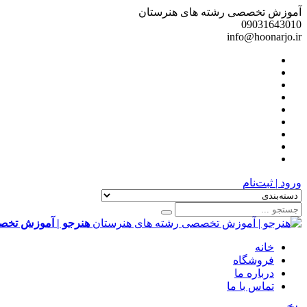
آموزش تخصصی رشته های هنرستان
09031643010
info@hoonarjo.ir
ورود | ثبت‌نام
هنرجو | آموزش تخص
خانه
فروشگاه
درباره ما
تماس با ما