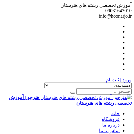
آموزش تخصصی رشته های هنرستان
09031643010
info@hoonarjo.ir
ورود | ثبت‌نام
هنرجو | آموزش
تخصصی رشته های هنرستان
خانه
فروشگاه
درباره ما
تماس با ما