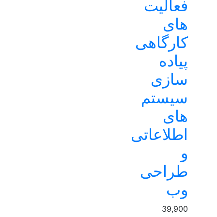
فعالیت
های
کارگاهی
پیاده
سازی
سیستم
های
اطلاعاتی
و
طراحی
وب
39,900