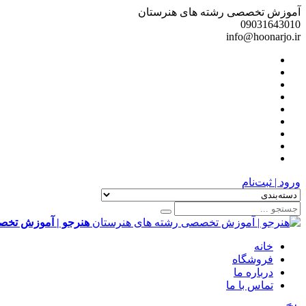
آموزش تخصصی رشته های هنرستان
09031643010
info@hoonarjo.ir
ورود | ثبت‌نام
هنرجو | آموزش تخص
خانه
فروشگاه
درباره ما
تماس با ما