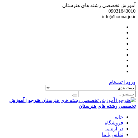
آموزش تخصصی رشته های هنرستان
09031643010
info@hoonarjo.ir
ورود | ثبت‌نام
هنرجو | آموزش
تخصصی رشته های هنرستان
خانه
فروشگاه
درباره ما
تماس با ما