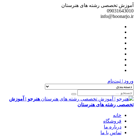
آموزش تخصصی رشته های هنرستان
09031643010
info@hoonarjo.ir
ورود | ثبت‌نام
هنرجو | آموزش
تخصصی رشته های هنرستان
خانه
فروشگاه
درباره ما
تماس با ما