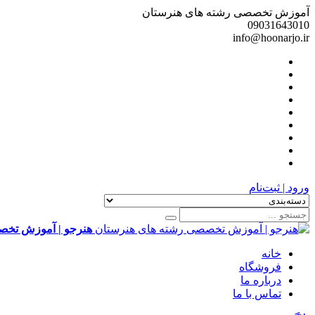
آموزش تخصصی رشته های هنرستان
09031643010
info@hoonarjo.ir
ورود | ثبت‌نام
هنرجو | آموزش تخص
خانه
فروشگاه
درباره ما
تماس با ما