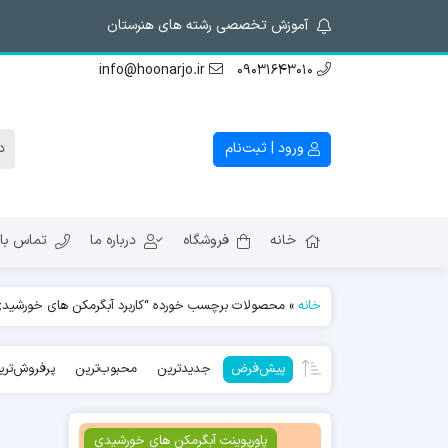
آموزش تخصصی رشته های هنرستان
info@hoonarjo.ir
09031643010
ورود | ثبت‌نام
خانه
فروشگاه
درباره ما
تماس با 
خانه
»
محصولات برچسب خورده “کاربرد آبگرمکن های خورشید
پیش‌فرض
جدیدترین
محبوب‌ترین
پرفروش‌تری
پاورپوینت آبگرمکن های خورشیدی