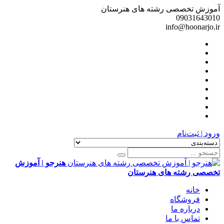
آموزش تخصصی رشته های هنرستان
09031643010
info@hoonarjo.ir
ورود | ثبت‌نام
هنرجو | آموزش
تخصصی رشته های هنرستان
خانه
فروشگاه
درباره ما
تماس با ما