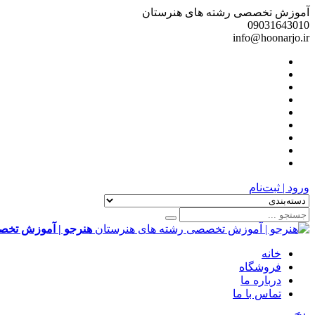
آموزش تخصصی رشته های هنرستان
09031643010
info@hoonarjo.ir
ورود | ثبت‌نام
هنرجو | آموزش تخص
خانه
فروشگاه
درباره ما
تماس با ما