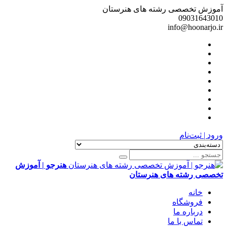
آموزش تخصصی رشته های هنرستان
09031643010
info@hoonarjo.ir
ورود | ثبت‌نام
هنرجو | آموزش
تخصصی رشته های هنرستان
خانه
فروشگاه
درباره ما
تماس با ما