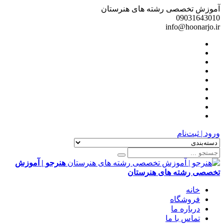
آموزش تخصصی رشته های هنرستان
09031643010
info@hoonarjo.ir
ورود | ثبت‌نام
هنرجو | آموزش
تخصصی رشته های هنرستان
خانه
فروشگاه
درباره ما
تماس با ما