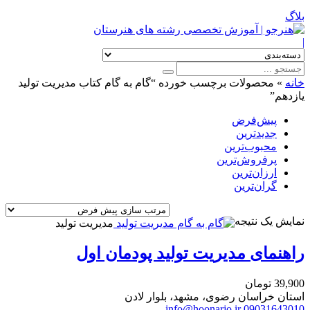
بلاگ
|
خانه
»
محصولات برچسب خورده “گام به گام کتاب مدیریت تولید
یازدهم”
پیش‌فرض
جدیدترین
محبوب‌ترین
پرفروش‌ترین
ارزان‌ترین
گران‌ترین
نمایش یک نتیجه
مدیریت تولید
راهنمای مدیریت تولید پودمان اول
39,900
تومان
استان خراسان رضوی، مشهد، بلوار لادن
info@hoonarjo.ir
09031643010