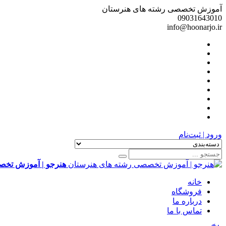
آموزش تخصصی رشته های هنرستان
09031643010
info@hoonarjo.ir
ورود | ثبت‌نام
هنرجو | آموزش تخص
خانه
فروشگاه
درباره ما
تماس با ما