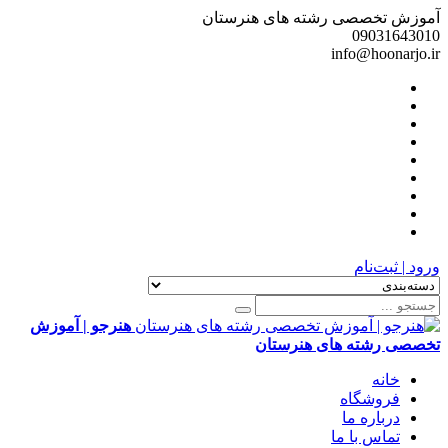
آموزش تخصصی رشته های هنرستان
09031643010
info@hoonarjo.ir
ورود | ثبت‌نام
هنرجو | آموزش
تخصصی رشته های هنرستان
خانه
فروشگاه
درباره ما
تماس با ما