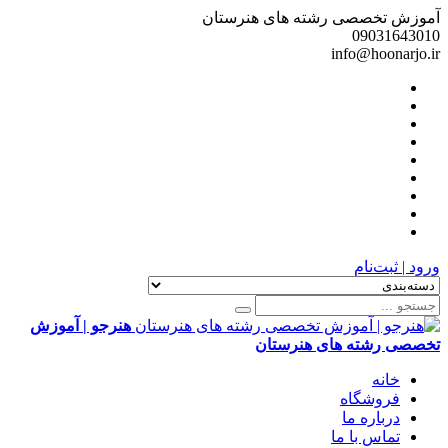
آموزش تخصصی رشته های هنرستان
09031643010
info@hoonarjo.ir
ورود | ثبت‌نام
هنرجو | آموزش
تخصصی رشته های هنرستان
خانه
فروشگاه
درباره ما
تماس با ما