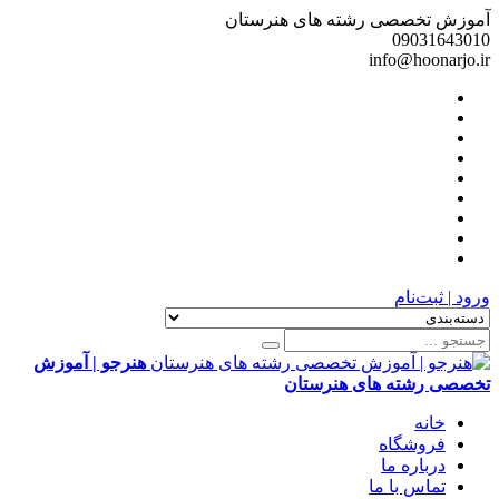
آموزش تخصصی رشته های هنرستان
09031643010
info@hoonarjo.ir
ورود | ثبت‌نام
هنرجو | آموزش
تخصصی رشته های هنرستان
خانه
فروشگاه
درباره ما
تماس با ما