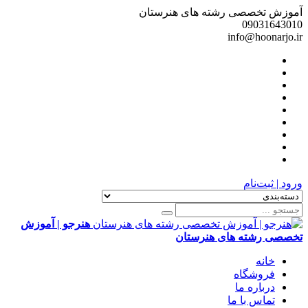
آموزش تخصصی رشته های هنرستان
09031643010
info@hoonarjo.ir
ورود | ثبت‌نام
هنرجو | آموزش
تخصصی رشته های هنرستان
خانه
فروشگاه
درباره ما
تماس با ما