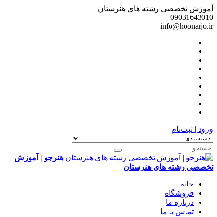
آموزش تخصصی رشته های هنرستان
09031643010
info@hoonarjo.ir
ورود | ثبت‌نام
هنرجو | آموزش
تخصصی رشته های هنرستان
خانه
فروشگاه
درباره ما
تماس با ما