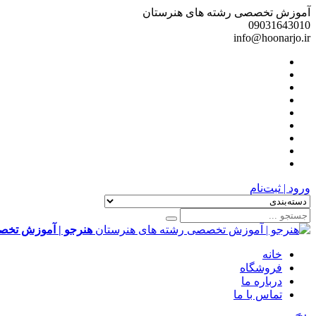
آموزش تخصصی رشته های هنرستان
09031643010
info@hoonarjo.ir
ورود | ثبت‌نام
هنرجو | آموزش تخص
خانه
فروشگاه
درباره ما
تماس با ما