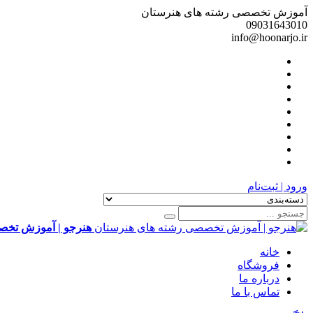
آموزش تخصصی رشته های هنرستان
09031643010
info@hoonarjo.ir
ورود | ثبت‌نام
هنرجو | آموزش تخص
خانه
فروشگاه
درباره ما
تماس با ما