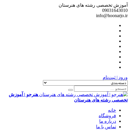
آموزش تخصصی رشته های هنرستان
09031643010
info@hoonarjo.ir
ورود | ثبت‌نام
هنرجو | آموزش
تخصصی رشته های هنرستان
خانه
فروشگاه
درباره ما
تماس با ما