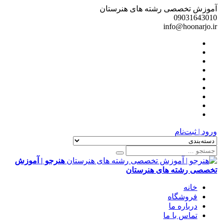
آموزش تخصصی رشته های هنرستان
09031643010
info@hoonarjo.ir
ورود | ثبت‌نام
هنرجو | آموزش
تخصصی رشته های هنرستان
خانه
فروشگاه
درباره ما
تماس با ما