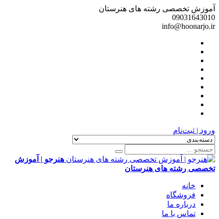
آموزش تخصصی رشته های هنرستان
09031643010
info@hoonarjo.ir
ورود | ثبت‌نام
هنرجو | آموزش
تخصصی رشته های هنرستان
خانه
فروشگاه
درباره ما
تماس با ما