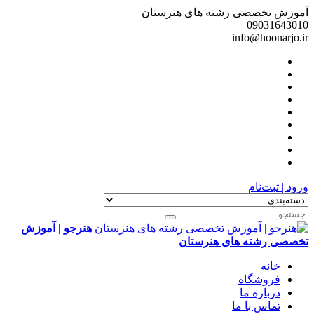
آموزش تخصصی رشته های هنرستان
09031643010
info@hoonarjo.ir
ورود | ثبت‌نام
هنرجو | آموزش
تخصصی رشته های هنرستان
خانه
فروشگاه
درباره ما
تماس با ما