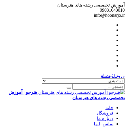
آموزش تخصصی رشته های هنرستان
09031643010
info@hoonarjo.ir
ورود | ثبت‌نام
هنرجو | آموزش
تخصصی رشته های هنرستان
خانه
فروشگاه
درباره ما
تماس با ما