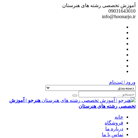
آموزش تخصصی رشته های هنرستان
09031643010
info@hoonarjo.ir
ورود | ثبت‌نام
هنرجو | آموزش
تخصصی رشته های هنرستان
خانه
فروشگاه
درباره ما
تماس با ما