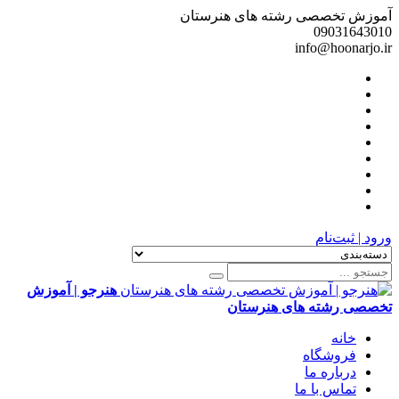
آموزش تخصصی رشته های هنرستان
09031643010
info@hoonarjo.ir
ورود | ثبت‌نام
هنرجو | آموزش
تخصصی رشته های هنرستان
خانه
فروشگاه
درباره ما
تماس با ما