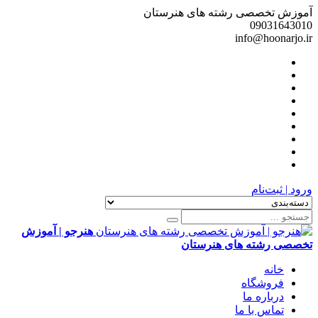
آموزش تخصصی رشته های هنرستان
09031643010
info@hoonarjo.ir
ورود | ثبت‌نام
هنرجو | آموزش
تخصصی رشته های هنرستان
خانه
فروشگاه
درباره ما
تماس با ما